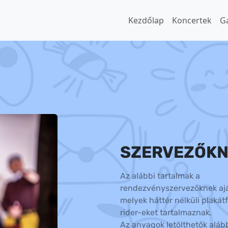
Kezdőlap
Koncertek
Ga
SZERVEZŐKN
Az alábbi tartalmak a
rendezvényszervezőknek ajá
melyek háttér nélküli plakátf
rider-eket tartalmaznak.
Az anyagok letölthetők aláb