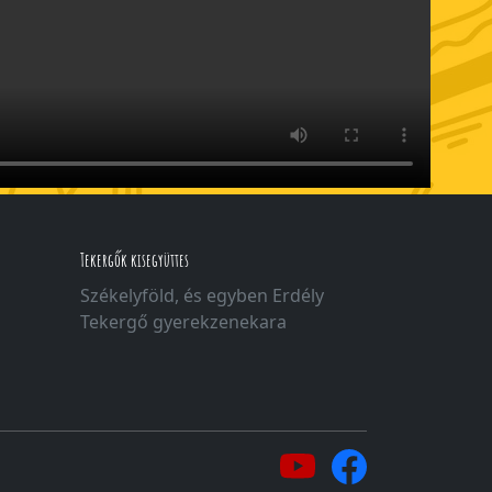
Tekergők kisegyüttes
Székelyföld, és egyben Erdély
Tekergő gyerekzenekara