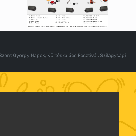
Szent György Napok, Kürtőskalács Fesztivál, Szilágysági