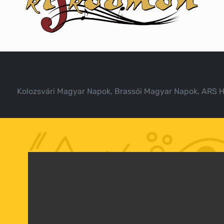
Kolozsvári Magyar Napok, Brassói Magyar Napok, ARS Hun