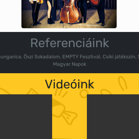
Referenciáink
garica, Őszi Sokadalom, EMPTY Fesztivál, Csíki játékszín, 
Magyar Napok
Videóink