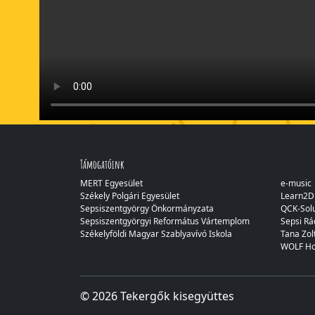
Támogatóink
MERT Egyesület
e-music
Székely Polgári Egyesület
Learn2
Sepsiszentgyörgy Önkormányzata
QCK-Solu
Sepsiszentgyörgyi Református Vártemplom
Sepsi Rá
Székelyföldi Magyar Szablyavívó Iskola
Tana Zol
WOLF Ho
© 2026 Tekergők kisegyüttes