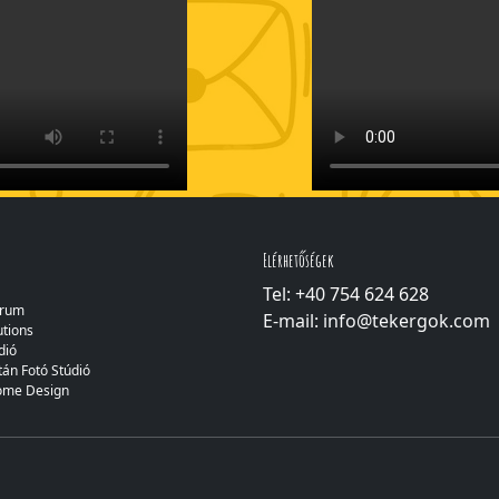
Elérhetőségek
Tel: +40
754 624 628
Drum
E-mail: info@tekergok.com
tions
dió
tán Fotó Stúdió
me Design